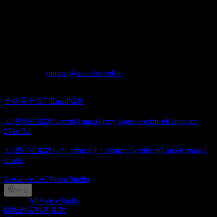
2、Seedream、Z-Image 等先进模型的一站式 AI 视频与图片平
台。
Lotook, LLC
131 Continental Dr, Suite 305, Newark, DE 19713,
United States
LOTOOK LTD
Apartment 103, 9 Solly Street, Sheffield, S1 4DF,
United Kingdom
联系邮箱
:
support@ai-studio.video
关于我们
价格
关于我们
Email
博客
AI 视频
AI 视频生成器
Gemini Omni
Happy Horse
Seedance
Kling
Sora
2
Veo 3.1
AI 图片
AI 图片生成器
GPT Image
GPT Image 2
Seedream
Nano Banana
Z
Image
合作伙伴
Seedance 2
AI Video Studio
中文
©
2026
AI Video Studio
, Lotook, LLC. All rights reserved
隐私政策
服务条款