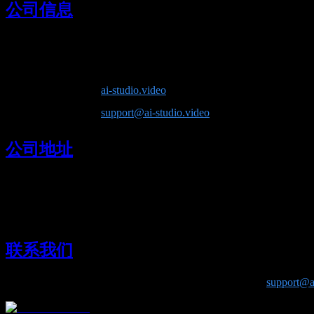
公司信息
公司名称
：Lotook, LLC
产品名称
：AI Video Studio
网站地址
：
ai-studio.video
联系邮箱
：
support@ai-studio.video
公司地址
Lotook, LLC
131 Continental Dr, Suite 305
Newark, DE 19713
United States
联系我们
如果您对公司信息或服务内容有任何疑问，欢迎通过
support@ai