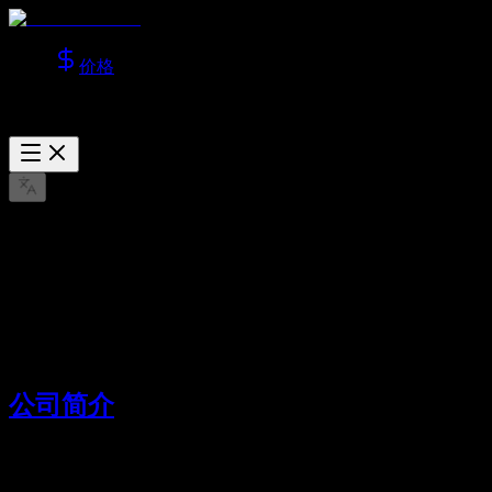
价格
关于我们
了解 Lotook, LLC 及 AI Video Studio 的公司信息。
2026/03/22
公司简介
AI Video Studio 由
Lotook, LLC
运营。我们致力于打造一站式 