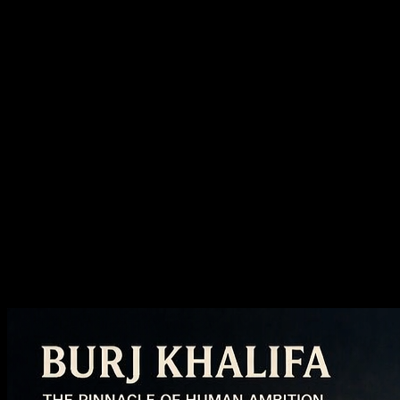
Cas publies
Examinez d'abord les exemples publics Z
Image
Parcourez les travaux Z Image publiés avant de générer, puis
décidez quelles directions texte-image, compositions et ton visuel
valent la peine d'être pris en compte dans votre prochaine invite.
Créez des vidéos et des images IA à la
qualité cinématographique
Image vers image IA
Réinventez n'importe quelle image, changez de style et améliorez la
qualité sans quitter le même flux de travail.