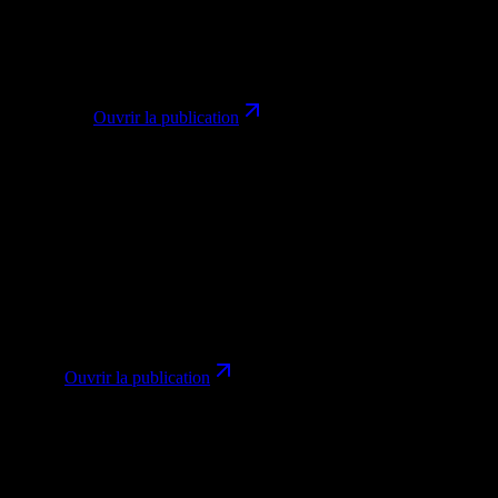
ComfyUI included Z-Image as a model worth using for style-native
image generation and LoRA-based style workflows.
Workflow
Outillage
@ComfyUI
Ouvrir la publication
L
Lux
@lavitx
Jan 30, 2026
Lux posted a Z-Image result using a shared prompt workflow, tying
the model to actual creator experimentation.
Démo de prompts
Image
@lavitx
Ouvrir la publication
A
AI写真ラボ
@AIPixLab