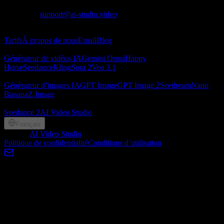
Contact
:
support@ai-studio.video
À propos
Tarifs
À propos de nous
Email
Blog
Générateur de vidéos IA
Générateur de vidéos IA
Gemini Omni
Happy
Horse
Seedance
Kling
Sora 2
Veo 3.1
Générateur d’images IA
Générateur d’images IA
GPT Image
GPT Image 2
Seedream
Nano
Banana
Z Image
Partenaires
Seedance 2
AI Video Studio
Français
©
2026
AI Video Studio
, Lotook, LLC. All rights reserved
Politique de confidentialité
Conditions d’utilisation