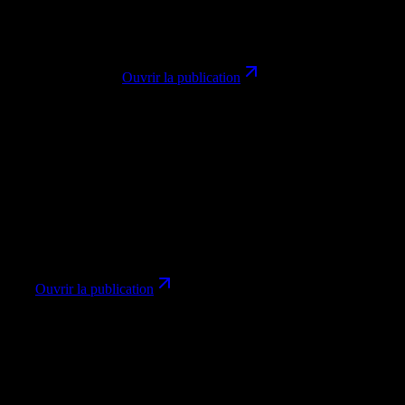
Turbo and Z-Image-Edit, which makes the model feel grounded in
practical build workflows.
Outillage
Workflow
@ModelScope2022
Ouvrir la publication
F
fal
@fal
Nov 26, 2025
fal shipped Z-Image Turbo on day zero and emphasized
photorealism, prompt adherence, and ultra-fast generation latency.
Lancement
Outillage
@fal
Ouvrir la publication
C
ComfyUI
@ComfyUI
Mar 19, 2026