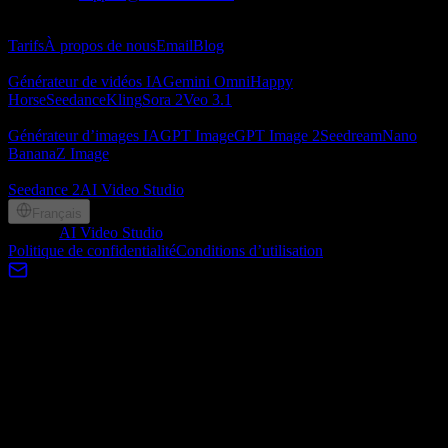
À propos
Tarifs
À propos de nous
Email
Blog
Générateur de vidéos IA
Générateur de vidéos IA
Gemini Omni
Happy
Horse
Seedance
Kling
Sora 2
Veo 3.1
Générateur d’images IA
Générateur d’images IA
GPT Image
GPT Image 2
Seedream
Nano
Banana
Z Image
Partenaires
Seedance 2
AI Video Studio
Français
©
2026
AI Video Studio
, Lotook, LLC. All rights reserved
Politique de confidentialité
Conditions d’utilisation