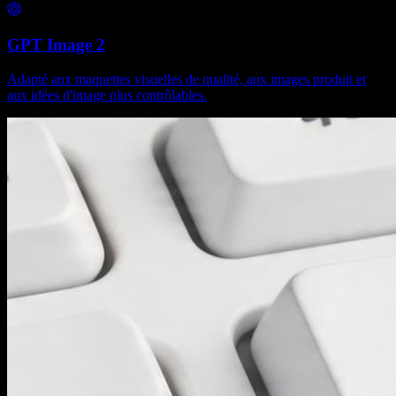
GPT Image 2
Adapté aux maquettes visuelles de qualité, aux images produit et
aux idées d'image plus contrôlables.