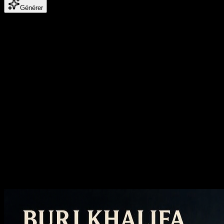
Générer
Cas publies
Examinez d'abord les exemples publics
Nano Banana
Parcourez les images Nano Banana publiées avant de les générer
afin de repérer les modèles d'invite, les compositions et les styles qui
valent la peine d'être réutilisés lors de votre prochaine exécution.
Créez des vidéos et des images IA à la
qualité cinématographique
Image vers image IA
Réinventez n'importe quelle image, changez de style et améliorez la
qualité sans quitter le même flux de travail.