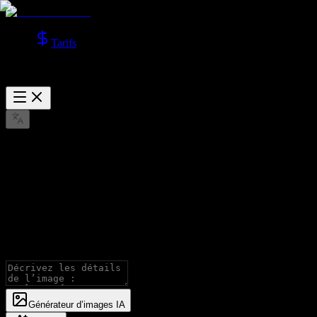
Tarifs
Nano Banana Générateur d’images
IA
Générez des images avec les modèles Nano Banana, avec prise en
charge du texte en image et de l’image en image.
Générateur d’images IA