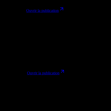
Officiel
Lancement
@googleaidevs
Ouvrir la publication
TN
TestingCatalog News
@testingcatalog
Feb 26, 2026
TestingCatalog highlighted Nano Banana 2 landing in Google AI
Studio with web-grounded image search for more accurate subject
rendering.
Lancement
Workflow
@testingcatalog
Ouvrir la publication
KS
Kaushik Shivakumar
@19kaushiks
Feb 26, 2026