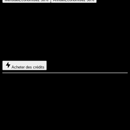
Essentiel
$29
USD
$14.2
USD
/ mois
400 crédits de base
+
5 crédits de récompense/jour
Facturé 169 $US USD / an
Economisez davantage en chargeant des credits pour une annee
complete de generation video et image.
Acheter des crédits
Inclus
Jusqu’à 550 crédits/mois
Jusqu’à 150 crédits de récompense à récupérer au total
Jusqu’à 137 vidéos
Jusqu’à 550 images
Historique conservé 180 jours