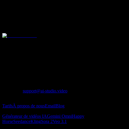
Jusqu’à 950 vidéos
Jusqu’à 3800 images
Historique conservé 180 jours
Concurrence illimitée
Plateforme tout-en-un de video et d image par IA pour des modeles
avances comme Seedance, Kling, Veo, Sora, Nano Banana, GPT
Image 2, Seedream et Z-Image.
Lotook, LLC
131 Continental Dr, Suite 305, Newark, DE 19713,
United States
LOTOOK LTD
Apartment 103, 9 Solly Street, Sheffield, S1 4DF,
United Kingdom
Contact
:
support@ai-studio.video
À propos
Tarifs
À propos de nous
Email
Blog
Générateur de vidéos IA
Générateur de vidéos IA
Gemini Omni
Happy
Horse
Seedance
Kling
Sora 2
Veo 3.1
Générateur d’images IA