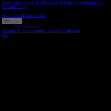
Générateur d’images IA
GPT Image
GPT Image 2
Seedream
Nano
Banana
Z Image
Partenaires
Seedance 2
AI Video Studio
Français
©
2026
AI Video Studio
, Lotook, LLC. All rights reserved
Politique de confidentialité
Conditions d’utilisation