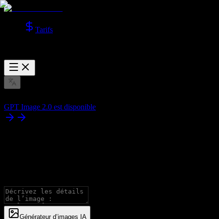
Tarifs
GPT Image 2.0 est disponible
Générateur d’images
IA
Générez des images avec tous les modèles avancés, avec prise en
charge du texte en image et de l’image en image.
Générateur d’images IA