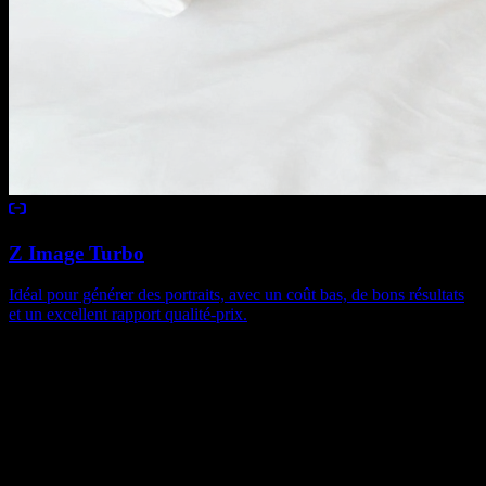
Z Image Turbo
Idéal pour générer des portraits, avec un coût bas, de bons résultats
et un excellent rapport qualité-prix.
Cas publies
Cas image
Cas publies de image issus de la galerie Explore.
Creator Updates