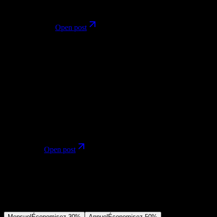
Avis créateur
Image
@futurepedia_io
Open post
ML
Marcio Lima
@Preda2005
Mar 2, 2026
Marcio Lima framed image models as building blocks inside a
broader creative workflow, which is useful when comparing tools
for everyday image production.
Workflow
Image
@Preda2005
Open post
Tarifs
Abonnez-vous pour débloquer tous les modèles vidéo et image,
ainsi que davantage de services.
Mensuel
Économisez 30%
Annuel
Économisez 50%