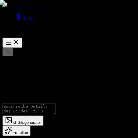
Preise
GPT Image 2 KI‑Bildgenerator
Generieren Sie Bilder mit GPT Image-Modellen, mit Unterstützung
für Text-zu-Bild und Bild-zu-Bild.
KI‑Bildgenerator
Erstellen