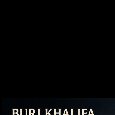
Veroeffentlichte Beispiele
Sehen Sie sich zunächst die öffentlichen
GPT Image 2-Beispiele an
Durchsuchen Sie veröffentlichte GPT Image 2-Arbeiten, bevor Sie
sie erstellen, und entscheiden Sie dann, welche
Eingabeaufforderungsanweisungen, Überarbeitungsmuster und
visuellen Töne es wert sind, bei Ihrem nächsten Durchlauf
übernommen zu werden.
Erstellen Sie KI-Videos und Bilder in
Kinoqualität
Bild zu Bild KI
Gestalten Sie jedes Bild neu, ändern Sie den Stil und verbessern Sie
die Qualität, ohne den Workflow zu verlassen.