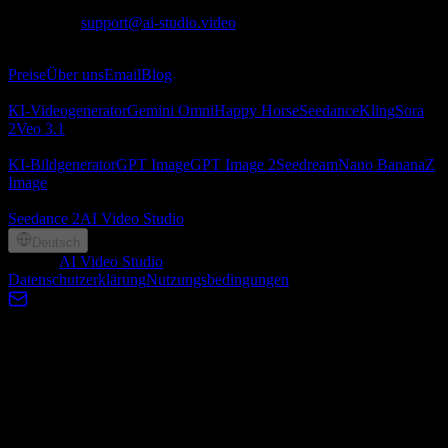
Kontakt
:
support@ai-studio.video
Über
Preise
Über uns
Email
Blog
KI‑Videogenerator
KI‑Videogenerator
Gemini Omni
Happy Horse
Seedance
Kling
Sora
2
Veo 3.1
KI‑Bildgenerator
KI‑Bildgenerator
GPT Image
GPT Image 2
Seedream
Nano Banana
Z
Image
Partner
Seedance 2
AI Video Studio
Deutsch
©
2026
AI Video Studio
, Lotook, LLC. All rights reserved
Datenschutzerklärung
Nutzungsbedingungen