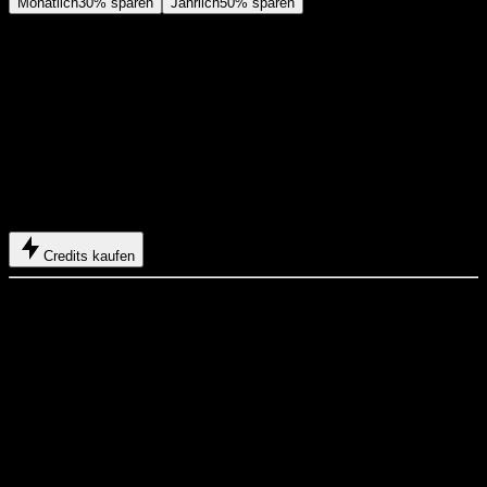
Monatlich
30% sparen
Jährlich
50% sparen
Einsteiger
$29
USD
$14.2
USD
/ Monat
400 Basis-Credits
+
5 Belohnungs-Credits/Tag
Jährlich abgerechnet: 169 $ USD / Jahr
Spare mehr mit Credits fuer ein ganzes Jahr Video- und
Bildgenerierung.
Credits kaufen
Enthält
Bis zu 550 Credits/Monat
Bis zu 150 Belohnungs-Credits insgesamt einlösbar
Bis zu 137 Videos
Bis zu 550 Bilder
Verlauf wird 180 Tage gespeichert