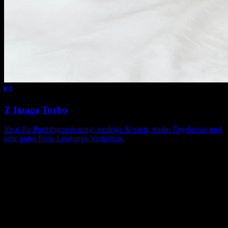
Z Image Turbo
Ideal für Porträtgenerierung: niedrige Kosten, starke Ergebnisse und
sehr gutes Preis-Leistungs-Verhältnis.
Veroeffentlichte Beispiele
Bild-Beispiele
Veroeffentlichte Bild-Beispiele aus der Explore-Galerie.
Creator Updates