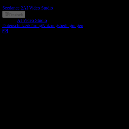
Partner
Seedance 2
AI Video Studio
Deutsch
©
2026
AI Video Studio
, Lotook, LLC. All rights reserved
Datenschutzerklärung
Nutzungsbedingungen