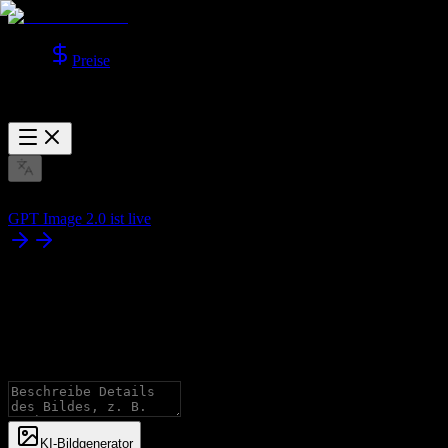
Preise
GPT Image 2.0 ist live
KI‑Bildgenerator
Generieren Sie Bilder mit allen fortschrittlichen Modellen, mit
Unterstützung für Text-zu-Bild und Bild-zu-Bild.
KI‑Bildgenerator