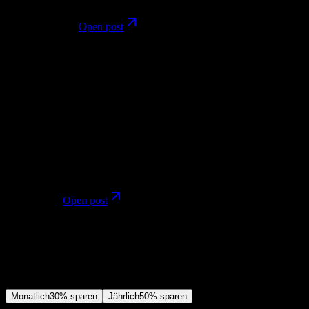
Creator-Review
Image
@futurepedia_io
Open post
ML
Marcio Lima
@Preda2005
Mar 2, 2026
Marcio Lima framed image models as building blocks inside a
broader creative workflow, which is useful when comparing tools
for everyday image production.
Workflow
Image
@Preda2005
Open post
Preise
Mitgliedschaft abschließen, alle Video- und Bildmodelle freischalten
und weitere Services erhalten.
Monatlich
30% sparen
Jährlich
50% sparen