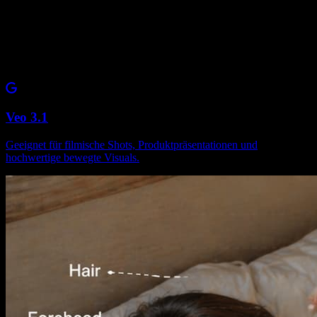
Veo 3.1
Geeignet für filmische Shots, Produktpräsentationen und
hochwertige bewegte Visuals.