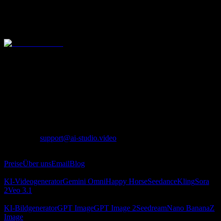
Verlauf wird 180 Tage gespeichert
Unbegrenzte Parallelität
All-in-One-KI-Plattform fur Video und Bild mit modernen Modellen
wie Seedance, Kling, Veo, Sora, Nano Banana, GPT Image 2,
Seedream und Z-Image.
Lotook, LLC
131 Continental Dr, Suite 305, Newark, DE 19713,
United States
LOTOOK LTD
Apartment 103, 9 Solly Street, Sheffield, S1 4DF,
United Kingdom
Kontakt
:
support@ai-studio.video
Über
Preise
Über uns
Email
Blog
KI‑Videogenerator
KI‑Videogenerator
Gemini Omni
Happy Horse
Seedance
Kling
Sora
2
Veo 3.1
KI‑Bildgenerator
KI‑Bildgenerator
GPT Image
GPT Image 2
Seedream
Nano Banana
Z
Image