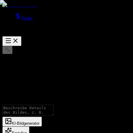
Preise
GPT Image 2.0 ist live
GPT Image
KI‑Bildgenerator
Generieren Sie Bilder mit GPT Image-Modellen, mit Unterstützung
für Text-zu-Bild und Bild-zu-Bild.
KI‑Bildgenerator