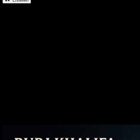
Erstellen
Veroeffentlichte Beispiele
Sehen Sie sich zunächst die öffentlichen
GPT Image-Beispiele an
Durchsuchen Sie veröffentlichte GPT Image-Arbeiten, bevor Sie sie
erstellen, und entscheiden Sie dann, welche
Eingabeaufforderungsanweisungen, Überarbeitungsmuster und
visuellen Töne es wert sind, bei Ihrem nächsten Durchlauf
übernommen zu werden.
Erstellen Sie KI-Videos und Bilder in
Kinoqualität
Bild zu Bild KI
Gestalten Sie jedes Bild neu, ändern Sie den Stil und verbessern Sie
die Qualität, ohne den Workflow zu verlassen.