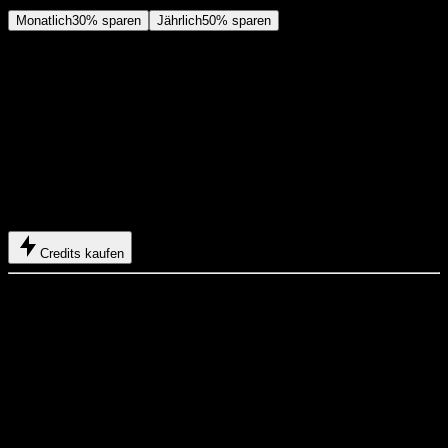
Monatlich
30% sparen
Jährlich
50% sparen
Einsteiger
$29
USD
$14.2
USD
/ Monat
400 Basis-Credits
+
5 Belohnungs-Credits/Tag
Jährlich abgerechnet: 169 $ USD / Jahr
Spare mehr mit Credits fuer ein ganzes Jahr Video- und
Bildgenerierung.
Credits kaufen
Enthält
Bis zu 550 Credits/Monat
Bis zu 150 Belohnungs-Credits insgesamt einlösbar
Bis zu 137 Videos
Bis zu 550 Bilder