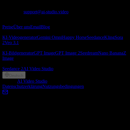
United Kingdom
Kontakt
:
support@ai-studio.video
Über
Preise
Über uns
Email
Blog
KI‑Videogenerator
KI‑Videogenerator
Gemini Omni
Happy Horse
Seedance
Kling
Sora
2
Veo 3.1
KI‑Bildgenerator
KI‑Bildgenerator
GPT Image
GPT Image 2
Seedream
Nano Banana
Z
Image
Partner
Seedance 2
AI Video Studio
Deutsch
©
2026
AI Video Studio
, Lotook, LLC. All rights reserved
Datenschutzerklärung
Nutzungsbedingungen