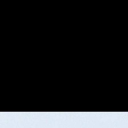
аются преобразования текста в видео и изображения в видео.
нематографического качества
 с кинематографичным ощущением для соцсетей, кампаний и ви