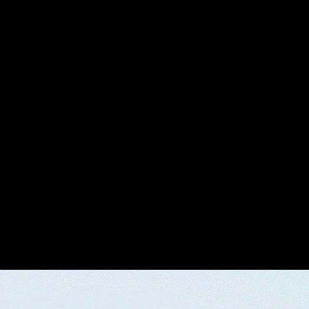
зуального сторителлинга.