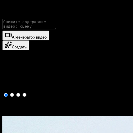
Создавайте видео со всеми продвинутыми моделями, поддержив
AI-генератор видео
Создать
Создавайте AI-видео и изображения ки
Изображение в видео с ИИ
Преобразуйте статичные изображения в анимированные ролики
Исходное изображение