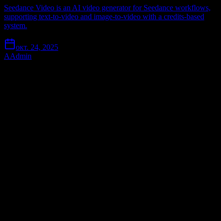
Seedance Video is an AI video generator for Seedance workflows,
supporting text-to-video and image-to-video with a credits-based
system.
окт. 24, 2025
A
Admin