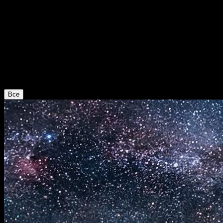
Блог AI Video Studio
Блог
Гайды по AI-видео и AI-изображениям, обновления моделей и
практические креативные workflow.
Все