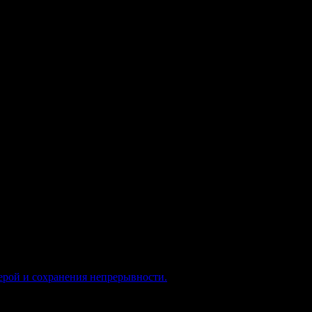
и продолжают появляться здесь
ые модели, вы продолжаете работать в одном и том же процессе:
мерой и сохранения непрерывности.