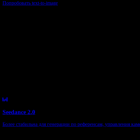
Попробовать text-to-image
Почему выбирают нас
Передовые видео- и графические модел
Не нужно постоянно менять инструменты. Когда появляются нов
результатами.
Seedance 2.0
Более стабильна для генерации по референсам, управления ка