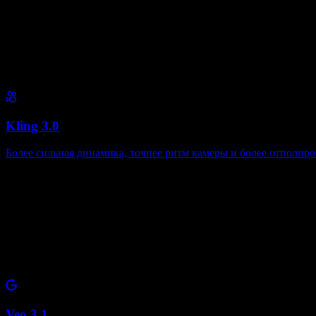
Kling 3.0
Более сильная динамика, точнее ритм камеры и более отполир
Veo 3.1