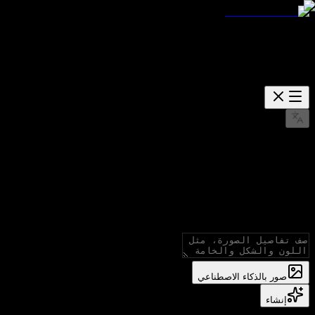
GPT Image 2.0 is live
GPT Image منشئ صور بالذكاء الاصطناعي
أنشئ صورًا with GPT Image models, supporting نص إلى صورة and صورة إلى صورة.
صور بالذكاء الاصطناعي
إنشاء
حالات منشورة