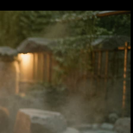
أنشئ صورًا مصقولة من وصف نصي بسيط، واحتفظ بأقوى اللقطات جا