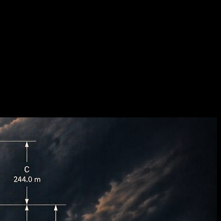
راجع صور GPT Image المنشورة أولًا
قبل الإنشاء، تصفح أمثلة GPT Image المنشورة لتحديد الأسلوب والتكوين ومستوى الجودة المناسب لوصفك النصي.
أنشئ فيديوهات وصورًا بجودة سينمائية
صورة إلى صورة بالذكاء الاصطناعي
حوّل أي صورة، وعدّل الاتجاه الأسلوبي، وحسّن الجودة البصرية دون م