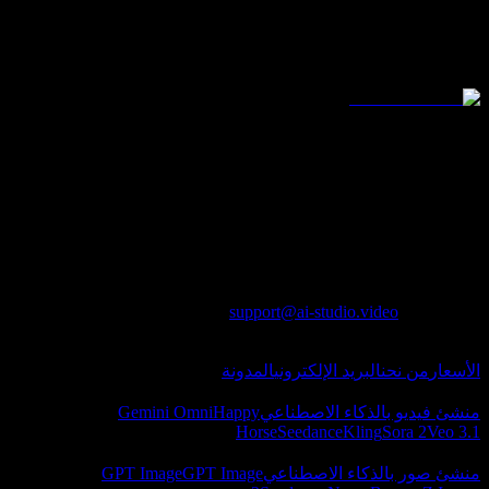
حفظ السجل لمدة 180 يومًا
توازي غير محدود
منصة موحدة للفيديو والصور بالذكاء الاصطناعي، تجمع نماذج
متقدمة مثل Seedance وKling وVeo وSora وNano Banana وGPT
Image 2 وSeedream وZ-Image.
Lotook, LLC
131 Continental Dr, Suite 305, Newark, DE 19713,
United States
LOTOOK LTD
Apartment 103, 9 Solly Street, Sheffield, S1 4DF,
United Kingdom
للتواصل
:
support@ai-studio.video
حول
الأسعار
من نحن
البريد الإلكتروني
المدونة
فيديو بالذكاء الاصطناعي
منشئ فيديو بالذكاء الاصطناعي
Happy
Gemini Omni
Horse
Seedance
Kling
Sora 2
Veo 3.1
صور بالذكاء الاصطناعي
منشئ صور بالذكاء الاصطناعي
GPT Image
GPT Image