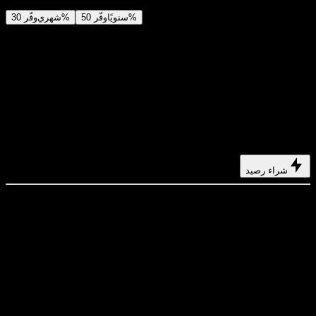
وفّر 50%
سنويًا
وفّر 30%
شهري
المبتدئ
USD
$29
USD
/ month
$14.2
400 رصيد أساسي
+
5 رصيد مكافأة / يوم
تُدفع ‏169 US$ USD / سنة
وفّر أكثر عبر شراء رصيد يكفي سنة من إنشاء الفيديو والصور.
شراء رصيد
يشمل
حتى 550 رصيد/شهر
حتى 150 رصيد مكافأة قابل للمطالبة إجمالًا
حتى 137 فيديو
حتى 550 صورة
حفظ السجل لمدة 180 يومًا