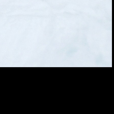
الوصف النصي
ultra realistic high fashion photograph of Emilia Clarke sitting on
fresh white snow outdoors in winter. Recognizable facial structure
and likeness of Emilia Clarke: oval face shape, soft youthful
features, expressive almond-shaped green eyes, naturally full lips,
straight petite nose, balanced facial symmetry. Natural winter blush
on cheeks and nose. Calm confident expression with a subtle closed-
mouth smile, looking directly into the camera. She is seated on the