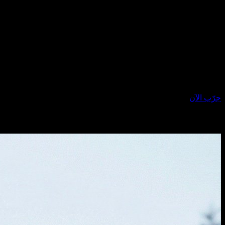
snow with legs bent forward, slightly apart, hands placed behind her
for support. Camera angle slightly above eye level, gently looking
down. She wears a fitted ribbed sleeveless zip-up yellow bodysuit
and pink cable-knit thigh-high socks. Elegant minimal winter
fashion styling. Slim, petite, feminine body proportions. Fair-to-light
skin tone with natural texture. Background is a snow-covered
ground with a dragon partially visible. Natural overcast winter
daylight, soft diffused lighting, no harsh shadows, cinematic realism,
high skin detail, realistic color grading.
جرّب الآن
الفيديو