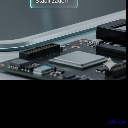
الوصف النصي
Lens segments combine and move back. Left and right body
sections close together. Upper body section moves down.
Annotations smoothly appear.
جرّب الآن