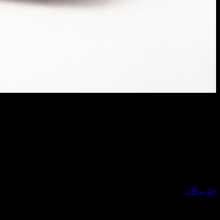
الوصف النصي
A premium dessert product photograph of a luxury chocolate bar
partially unwrapped and centered against a rich warm brown
seamless studio background. The chocolate has glossy texture, crisp
edges, and a high-end confectionery appearance. Soft cinematic
studio lighting, subtle shadows, ultra-sharp focus, premium food
advertisement style, hyper realistic, 8K.
جرّب الآن
الفيديو