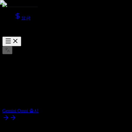
요금
Gemini Omni 출시