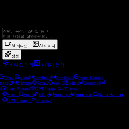
AI Studio
비디오 및
이미지 생성
하나의 작업 공간에서 선도적인 모델로 AI 비디오와 AI 이미
지를 생성하세요.
AI 비디오
AI 이미지
생성
비디오 생성
이미지 생성
비디오 및 이미지 제작을 위한 프론티어 모델
eo 3
Kling
Seedance
Seedream
Nano Banana
e 2
Z Image
Sora 2
Veo 3
Kling
Seedance
ano Banana
GPT Image 2
Z Image
Sora 2
Veo 3
Kling
Seedance
Seedream
Nano Banana
GPT Image 2
Z Image
공개 사례
탐색