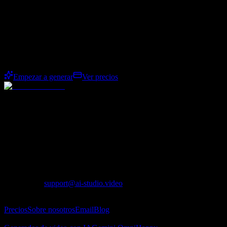
Comience con GPT Image 2 para obtener
un primer borrador listo para revisión.
Llegue rápidamente a una dirección visual discutible y luego siga
perfeccionándola mediante varias pasadas hasta llegar al caso de uso
final.
Empezar a generar
Ver precios
Plataforma integral de video e imagen con IA para modelos
avanzados como Seedance, Kling, Veo, Sora, Nano Banana, GPT
Image 2, Seedream y Z-Image.
Lotook, LLC
131 Continental Dr, Suite 305, Newark, DE 19713,
United States
LOTOOK LTD
Apartment 103, 9 Solly Street, Sheffield, S1 4DF,
United Kingdom
Contacto
:
support@ai-studio.video
Acerca de
Precios
Sobre nosotros
Email
Blog
Generador de video con IA