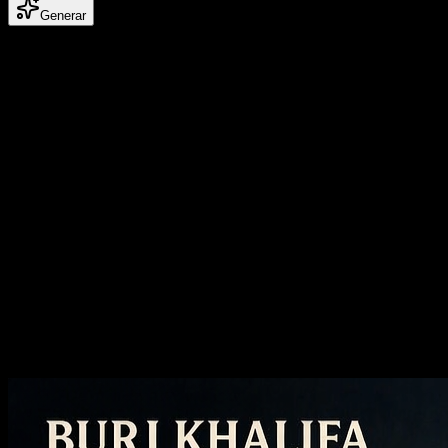
Generar
Casos publicados
Revise primero los ejemplos públicos
GPT Image 2
Explore el trabajo GPT Image 2 publicado antes de generarlo y
luego decida qué instrucciones, patrones de revisión y tono visual
vale la pena llevar a cabo en su próxima ejecución.
Crea videos e imágenes con IA con
calidad cinematográfica
Imagen a imagen con IA
Reimagina cualquier imagen, cambia el estilo y mejora la calidad sin
salir del mismo flujo de trabajo.