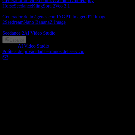
Generador de video con IA
Gemini Omni
Happy
Horse
Seedance
Kling
Sora 2
Veo 3.1
Generador de imágenes con IA
Generador de imágenes con IA
GPT Image
GPT Image
2
Seedream
Nano Banana
Z Image
Socios
Seedance 2
AI Video Studio
Español
©
2026
AI Video Studio
, Lotook, LLC. All rights reserved
Política de privacidad
Términos del servicio