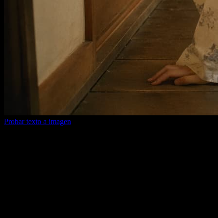
Probar texto a imagen
Por qué elegirnos
Los modelos de video e imagen de
vanguardia siguen llegando aquí
No necesitas cambiar de herramienta una y otra vez. Cuando llegan
modelos nuevos, puedes seguir usando el mismo flujo para probar,
generar, comparar y gestionar resultados.