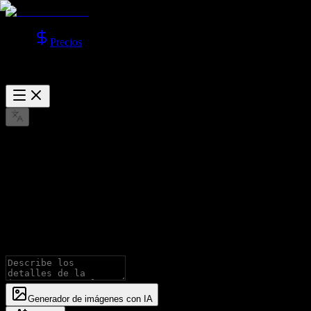
Precios
GPT Image 2 Generador de
imágenes con IA
Genera imágenes con modelos GPT Image, compatible con Texto a
imagen e Imagen a imagen.
Generador de imágenes con IA