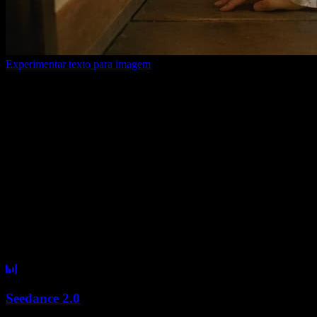
Experimentar texto para imagem
Porque escolher-nos
Os modelos de vídeo e imagem mais avanç
Não precisa de trocar de ferramenta constantemente. Quando entram no
Seedance 2.0