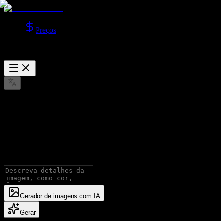
Preços
GPT Image 2.0 já está disponível
GPT Image Gerador de imagens com 
Gere imagens com modelos GPT Image, com suporte a Texto para I
Gerador de imagens com IA
Gerar