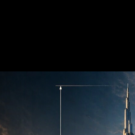
 GPT Image
uida, decida quais as instruções de prompt, padrões de revisão e tom 
de cinematográfica
 sair do mesmo fluxo de trabalho.