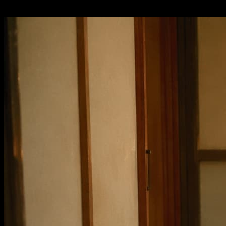
Transforme uma frase simples em visuais refinados e mantenha os melh