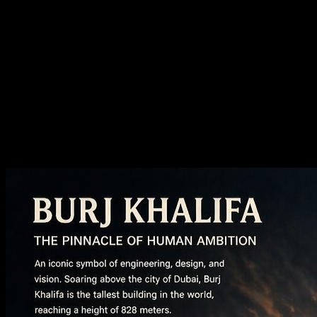
Casos publicados
Reveja primeiro os exemplos públicos de
Navegue pelo trabalho GPT Image publicado antes de o gerar e, em seg
Crie vídeos e imagens com IA com qualida
Imagem para imagem com IA
Reimagine qualquer imagem, mude o estilo e melhore a qualidade sem