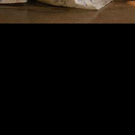
ados continuam a chegar aqui
vos modelos, pode continuar no mesmo fluxo para testar, gerar, compar