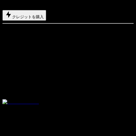
チームや高負荷な動画・画像ワークフローに最適です。
クレジットを購入
内容
最大 3800 クレジット/月
合計最大600報酬クレジットを受け取り可能
最大 950 本の動画
最大 3800 枚の画像
履歴は180日保存
無制限の同時生成に対応
Seedance、Kling、Veo、Sora、Nano Banana、GPT Image 2、
Seedream、Z-Image などの先進モデルをまとめて使える、オ
ールインワンの AI 動画・画像プラットフォームです。