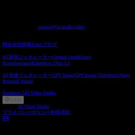
Lotook, LLC
131 Continental Dr, Suite 305, Newark, DE 19713,
United States
LOTOOK LTD
Apartment 103, 9 Solly Street, Sheffield, S1 4DF,
United Kingdom
お問い合わせ
:
support@ai-studio.video
概要
料金
会社情報
Email
ブログ
AI 動画
AI 動画ジェネレーター
Gemini Omni
Happy
Horse
Seedance
Kling
Sora 2
Veo 3.1
AI 画像
AI 画像ジェネレーター
GPT Image
GPT Image 2
Seedream
Nano
Banana
Z Image
パートナー
Seedance 2
AI Video Studio
日本語
©
2026
AI Video Studio
, Lotook, LLC. All rights reserved
プライバシーポリシー
利用規約