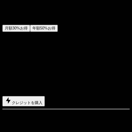
メンバーシップに加入すると、すべての動画モデルと画像モ
デルに加えて、より多くのサービスを利用できます。
月額
30%お得
年額
50%お得
スターター
$29
USD
$14.2
USD
/月
400 基本クレジット
+
1日5報酬クレジット
年額請求: $169 USD / 年
1年分の動画・画像生成に使えるクレジットをまとめて購入
して、よりお得に使えます。
クレジットを購入
内容
最大 550 クレジット/月